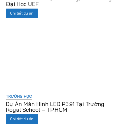
Đại Học UEF
Chi tiết dự án
TRƯỜNG HỌC
Dự Án Màn Hình LED P3.91 Tại Trường
Royal School – TP.HCM
Chi tiết dự án