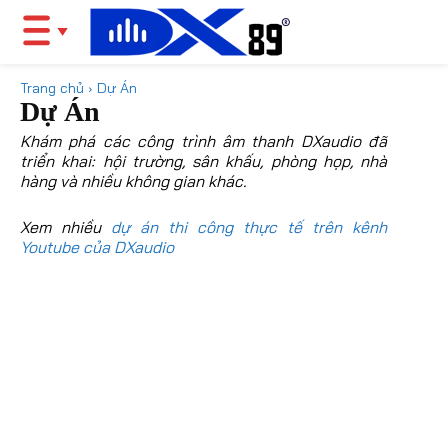
Trang chủ
Dự Án
Dự Án
Khám phá các công trình âm thanh DXaudio đã
triển khai: hội trường, sân khấu, phòng họp, nhà
hàng và nhiều không gian khác.
Xem nhiều
dự án thi công thực tế trên kênh
Youtube của DXaudio
HỘI TRƯỜNG
KARAOKE
NHÀ HÀNG
SÂN KHẤU
SỰ KIỆN
TPHCM
TRƯỜNG HỌC