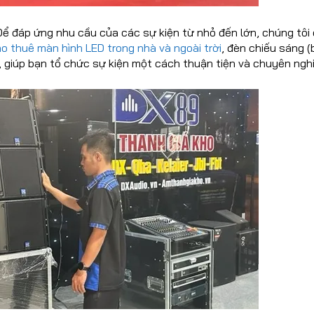
ể đáp ứng nhu cầu của các sự kiện từ nhỏ đến lớn, chúng tôi
o thuê màn hình LED trong nhà và ngoài trời
, đèn chiếu sáng 
, giúp bạn tổ chức sự kiện một cách thuận tiện và chuyên ngh