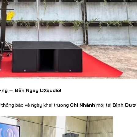
ơng – Đến Ngay DXaudio!
thông báo về ngày khai trương
Chi Nhánh
mới tại
Bình Dươ