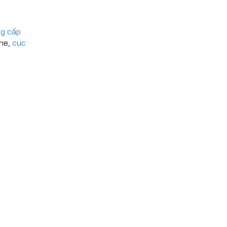
g cấp
one,
cục