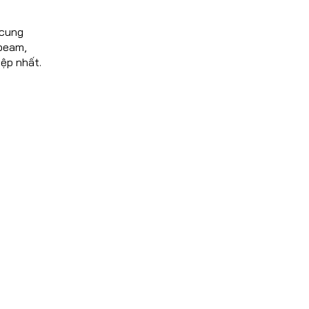
 cung
(beam,
iệp nhất.