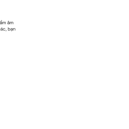
phẩm âm
hác, bạn