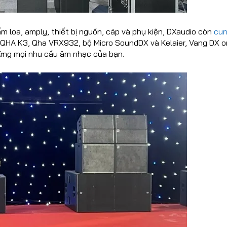
 loa, amply, thiết bị nguồn, cáp và phụ kiện, DXaudio còn
cun
 QHA K3, Qha VRX932, bộ Micro SoundDX và Kelaier, Vang DX 
 ứng mọi nhu cầu âm nhạc của bạn.