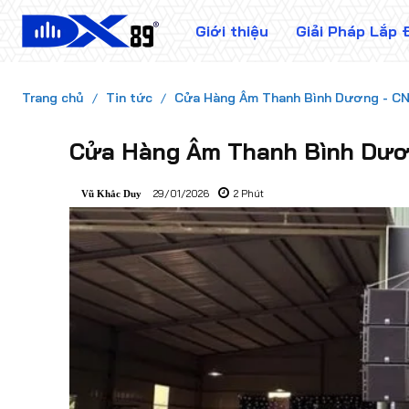
Giới thiệu
Giải Pháp Lắp 
Trang chủ
Tin tức
Cửa Hàng Âm Thanh Bình Dương - CN
Cửa Hàng Âm Thanh Bình Dươ
29/01/2026
2
Phút
Vũ Khắc Duy