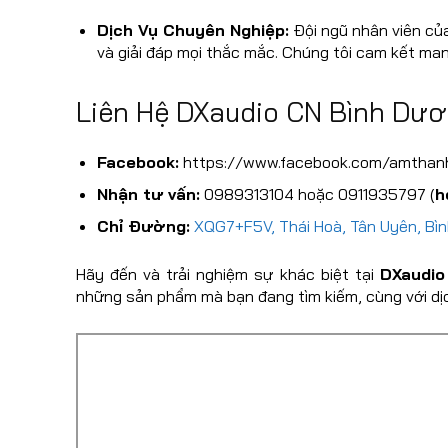
Dịch Vụ Chuyên Nghiệp:
Đội ngũ nhân viên của
và giải đáp mọi thắc mắc. Chúng tôi cam kết man
Liên Hệ DXaudio CN Bình Dư
Facebook:
https://www.facebook.com/amthanh
Nhận tư vấn:
0989313104 hoặc 0911935797 (
h
Chỉ Đường:
XQG7+F5V, Thái Hoà, Tân Uyên, Bì
Hãy đến và trải nghiệm sự khác biệt tại
DXaudio
những sản phẩm mà bạn đang tìm kiếm, cùng với dịch