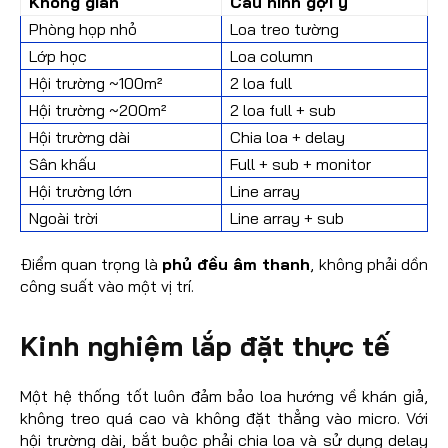
Không gian
Cấu hình gợi ý
Phòng họp nhỏ
Loa treo tường
Lớp học
Loa column
Hội trường ~100m²
2 loa full
Hội trường ~200m²
2 loa full + sub
Hội trường dài
Chia loa + delay
Sân khấu
Full + sub + monitor
Hội trường lớn
Line array
Ngoài trời
Line array + sub
Điểm quan trọng là
phủ đều âm thanh
, không phải dồn
công suất vào một vị trí.
Kinh nghiệm lắp đặt thực tế
Một hệ thống tốt luôn đảm bảo loa hướng về khán giả,
không treo quá cao và không đặt thẳng vào micro. Với
hội trường dài, bắt buộc phải chia loa và sử dụng delay