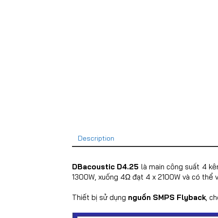
Description
DBacoustic D4.25
là main công suất 4 k
1300W, xuống 4Ω đạt 4 x 2100W và có thể 
Thiết bị sử dụng
nguồn SMPS Flyback
, c