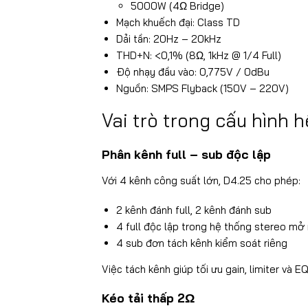
5000W (4Ω Bridge)
Mạch khuếch đại: Class TD
Dải tần: 20Hz – 20kHz
THD+N: <0,1% (8Ω, 1kHz @ 1/4 Full)
Độ nhạy đầu vào: 0,775V / 0dBu
Nguồn: SMPS Flyback (150V – 220V)
Vai trò trong cấu hình 
Phân kênh full – sub độc lập
Với 4 kênh công suất lớn, D4.25 cho phép:
2 kênh đánh full, 2 kênh đánh sub
4 full độc lập trong hệ thống stereo mở
4 sub đơn tách kênh kiểm soát riêng
Việc tách kênh giúp tối ưu gain, limiter và E
Kéo tải thấp 2Ω