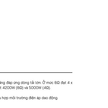
năng đáp ứng dòng tải lớn. Ở mức 8Ω đạt 4 x
đạt 4200W (8Ω) và 5000W (4Ω).
hù hợp môi trường điện áp dao động.