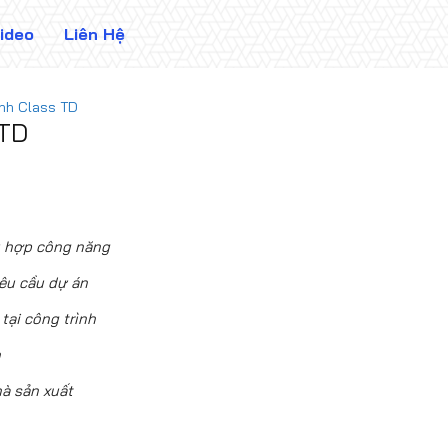
ideo
Liên Hệ
nh Class TD
 TD
hù hợp công năng
êu cầu dự án
tại công trình
h
à sản xuất