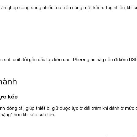
n ghép song song nhiều loa trên cùng một kênh. Tuy nhiên, khi sử
ub coil đôi yêu cầu lực kéo cao. Phương án này nên đi kèm DSP g
 hành
lực kéo
ính dòng tải, giúp thiết bị giữ được lực ở dải trầm khi đánh ở mức
nặng” hơn khi kéo sub lớn.