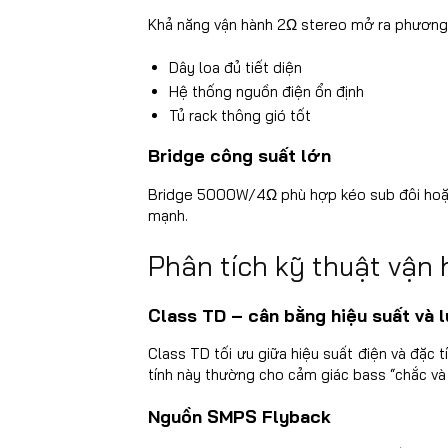
Khả năng vận hành 2Ω stereo mở ra phương á
Dây loa đủ tiết diện
Hệ thống nguồn điện ổn định
Tủ rack thông gió tốt
Bridge công suất lớn
Bridge 5000W/4Ω phù hợp kéo sub đôi hoặc s
mạnh.
Phân tích kỹ thuật vận
Class TD – cân bằng hiệu suất và 
Class TD tối ưu giữa hiệu suất điện và đặc t
tính này thường cho cảm giác bass “chắc và 
Nguồn SMPS Flyback