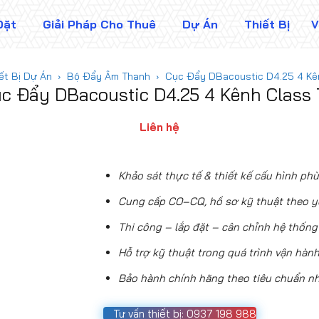
Đặt
Giải Pháp Cho Thuê
Dự Án
Thiết Bị
V
ết Bị Dự Án
Bộ Đẩy Âm Thanh
Cục Đẩy DBacoustic D4.25 4 Kê
c Đẩy DBacoustic D4.25 4 Kênh Class
Liên hệ
Khảo sát thực tế & thiết kế cấu hình p
Cung cấp CO–CQ, hồ sơ kỹ thuật theo y
Thi công – lắp đặt – cân chỉnh hệ thống 
Hỗ trợ kỹ thuật trong quá trình vận hàn
Bảo hành chính hãng theo tiêu chuẩn nh
Tư vấn thiết bị: 0937 198 988