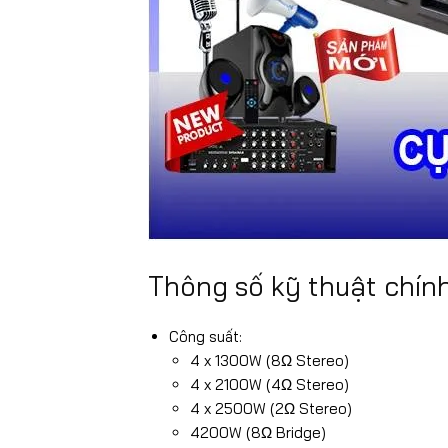
Thông số kỹ thuật chín
Công suất:
4 x 1300W (8Ω Stereo)
4 x 2100W (4Ω Stereo)
4 x 2500W (2Ω Stereo)
4200W (8Ω Bridge)