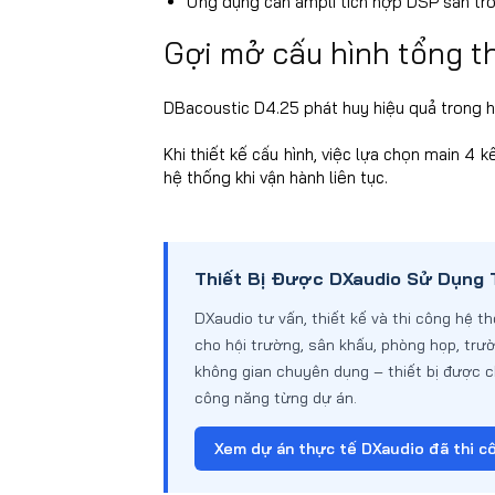
Ứng dụng cần ampli tích hợp DSP sẵn tr
Gợi mở cấu hình tổng t
DBacoustic D4.25 phát huy hiệu quả trong h
Khi thiết kế cấu hình, việc lựa chọn main 4
hệ thống khi vận hành liên tục.
Thiết Bị Được DXaudio Sử Dụng 
DXaudio tư vấn, thiết kế và thi công hệ 
cho hội trường, sân khấu, phòng họp, trư
không gian chuyên dụng – thiết bị được 
công năng từng dự án.
Xem dự án thực tế DXaudio đã thi c