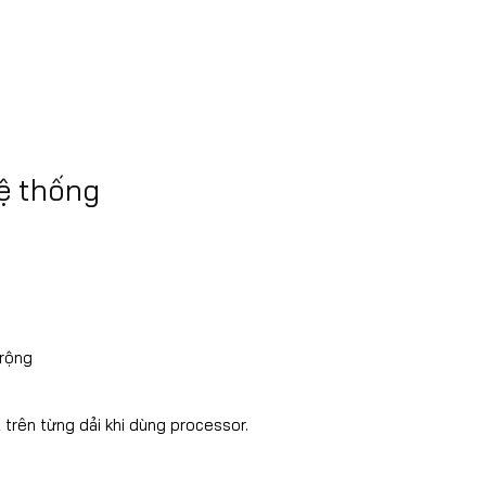
hệ thống
 rộng
Q trên từng dải khi dùng processor.