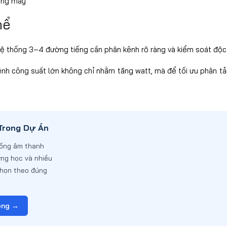
ong máy
hể
ệ thống 3–4 đường tiếng cần phân kênh rõ ràng và kiểm soát độc 
 kênh công suất lớn không chỉ nhằm tăng watt, mà để tối ưu phân t
Trong Dự Án
thống âm thanh
ờng học và nhiều
chọn theo đúng
ông →