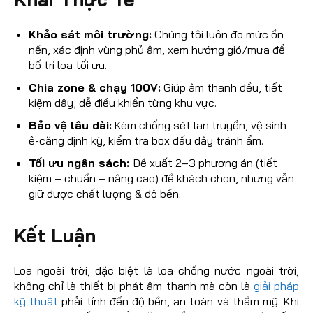
Khảo sát môi trường:
Chúng tôi luôn đo mức ồn
nền, xác định vùng phủ âm, xem hướng gió/mưa để
bố trí loa tối ưu.
Chia zone & chạy 100V:
Giúp âm thanh đều, tiết
kiệm dây, dễ điều khiển từng khu vực.
Bảo vệ lâu dài:
Kèm chống sét lan truyền, vệ sinh
ê-căng định kỳ, kiểm tra box đấu dây tránh ẩm.
Tối ưu ngân sách:
Đề xuất 2–3 phương án (tiết
kiệm – chuẩn – nâng cao) để khách chọn, nhưng vẫn
giữ được chất lượng & độ bền.
Kết Luận
Loa ngoài trời, đặc biệt là loa chống nước ngoài trời,
không chỉ là thiết bị phát âm thanh mà còn là
giải pháp
kỹ thuật
phải tính đến độ bền, an toàn và thẩm mỹ. Khi