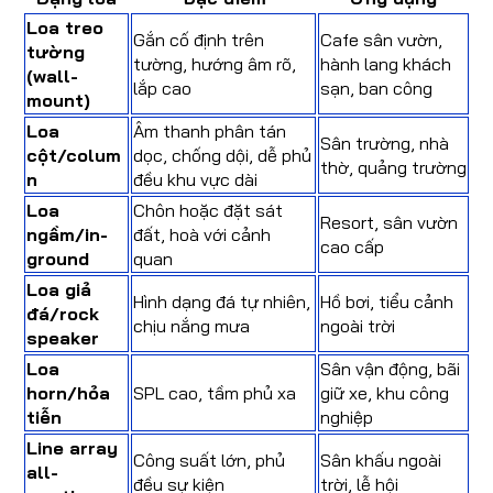
Loa treo
Gắn cố định trên
Cafe sân vườn,
tường
tường, hướng âm rõ,
hành lang khách
(wall-
lắp cao
sạn, ban công
mount)
Loa
Âm thanh phân tán
Sân trường, nhà
cột/colum
dọc, chống dội, dễ phủ
thờ, quảng trường
n
đều khu vực dài
Loa
Chôn hoặc đặt sát
Resort, sân vườn
ngầm/in-
đất, hoà với cảnh
cao cấp
ground
quan
Loa giả
Hình dạng đá tự nhiên,
Hồ bơi, tiểu cảnh
đá/rock
chịu nắng mưa
ngoài trời
speaker
Loa
Sân vận động, bãi
horn/hỏa
SPL cao, tầm phủ xa
giữ xe, khu công
tiễn
nghiệp
Line array
Công suất lớn, phủ
Sân khấu ngoài
all-
đều sự kiện
trời, lễ hội