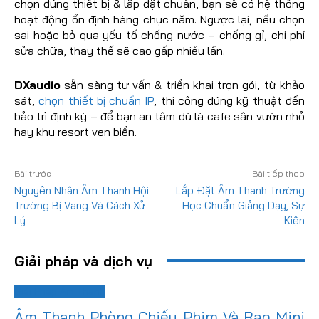
chọn đúng thiết bị & lắp đặt chuẩn, bạn sẽ có hệ thống
hoạt động ổn định hàng chục năm. Ngược lại, nếu chọn
sai hoặc bỏ qua yếu tố chống nước – chống gỉ, chi phí
sửa chữa, thay thế sẽ cao gấp nhiều lần.
DXaudio
sẵn sàng tư vấn & triển khai trọn gói, từ khảo
sát,
chọn thiết bị chuẩn IP
, thi công đúng kỹ thuật đến
bảo trì định kỳ – để bạn an tâm dù là cafe sân vườn nhỏ
hay khu resort ven biển.
Bài trước
Bài tiếp theo
Nguyên Nhân Âm Thanh Hội
Lắp Đặt Âm Thanh Trường
Trường Bị Vang Và Cách Xử
Học Chuẩn Giảng Dạy, Sự
Lý
Kiện
Giải pháp và dịch vụ
Giải Pháp Âm Thanh
Âm Thanh Phòng Chiếu Phim Và Rạp Mini