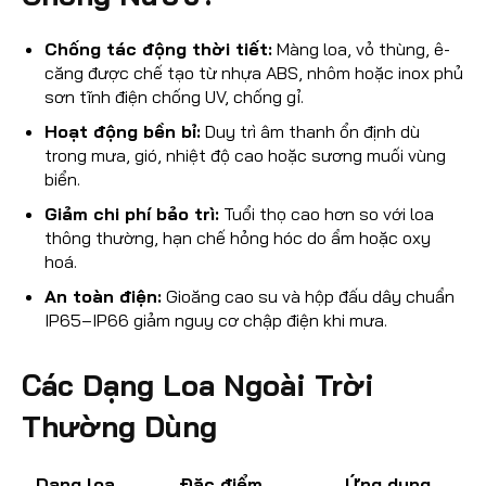
Chống tác động thời tiết:
Màng loa, vỏ thùng, ê-
căng được chế tạo từ nhựa ABS, nhôm hoặc inox phủ
sơn tĩnh điện chống UV, chống gỉ.
Hoạt động bền bỉ:
Duy trì âm thanh ổn định dù
trong mưa, gió, nhiệt độ cao hoặc sương muối vùng
biển.
Giảm chi phí bảo trì:
Tuổi thọ cao hơn so với loa
thông thường, hạn chế hỏng hóc do ẩm hoặc oxy
hoá.
An toàn điện:
Gioăng cao su và hộp đấu dây chuẩn
IP65–IP66 giảm nguy cơ chập điện khi mưa.
Các Dạng Loa Ngoài Trời
Thường Dùng
Dạng loa
Đặc điểm
Ứng dụng