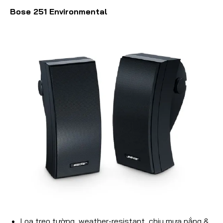
Bose 251 Environmental
Loa treo tường, weather-resistant, chịu mưa nắng &